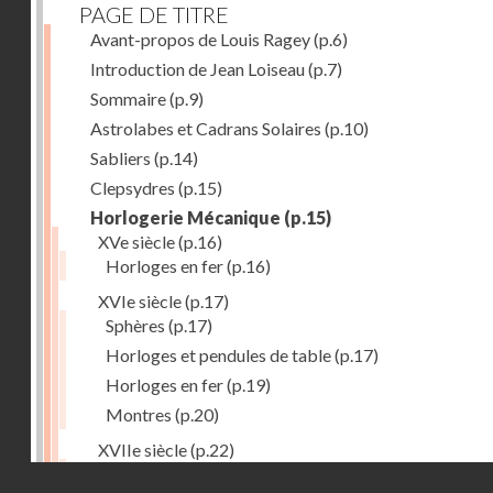
PAGE DE TITRE
Avant-propos de Louis Ragey
(p.6)
Introduction de Jean Loiseau
(p.7)
Sommaire
(p.9)
Astrolabes et Cadrans Solaires
(p.10)
Sabliers
(p.14)
Clepsydres
(p.15)
Horlogerie Mécanique
(p.15)
XVe siècle
(p.16)
Horloges en fer
(p.16)
XVIe siècle
(p.17)
Sphères
(p.17)
Horloges et pendules de table
(p.17)
Horloges en fer
(p.19)
Montres
(p.20)
XVIIe siècle
(p.22)
Pendules et horloges
(p.22)
Droits réservés - CNAM