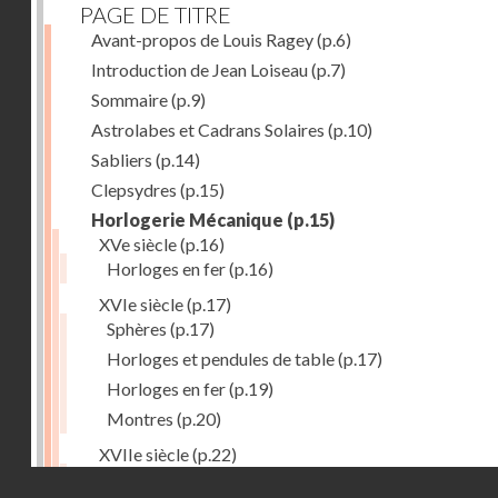
PAGE DE TITRE
Avant-propos de Louis Ragey
(p.6)
Introduction de Jean Loiseau
(p.7)
Sommaire
(p.9)
Astrolabes et Cadrans Solaires
(p.10)
Sabliers
(p.14)
Clepsydres
(p.15)
Horlogerie Mécanique
(p.15)
XVe siècle
(p.16)
Horloges en fer
(p.16)
XVIe siècle
(p.17)
Sphères
(p.17)
Horloges et pendules de table
(p.17)
Horloges en fer
(p.19)
Montres
(p.20)
XVIIe siècle
(p.22)
Pendules et horloges
(p.22)
Droits réservés - CNAM