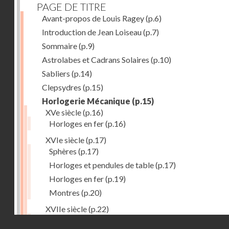
PAGE DE TITRE
Avant-propos de Louis Ragey
(p.6)
Introduction de Jean Loiseau
(p.7)
Sommaire
(p.9)
Astrolabes et Cadrans Solaires
(p.10)
Sabliers
(p.14)
Clepsydres
(p.15)
Horlogerie Mécanique
(p.15)
XVe siècle
(p.16)
Horloges en fer
(p.16)
XVIe siècle
(p.17)
Sphères
(p.17)
Horloges et pendules de table
(p.17)
Horloges en fer
(p.19)
Montres
(p.20)
XVIIe siècle
(p.22)
Pendules et horloges
(p.22)
Droits réservés - CNAM