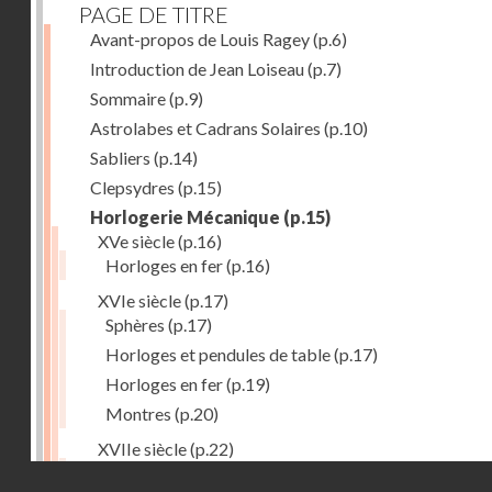
PAGE DE TITRE
Avant-propos de Louis Ragey
(p.6)
Introduction de Jean Loiseau
(p.7)
Sommaire
(p.9)
Astrolabes et Cadrans Solaires
(p.10)
Sabliers
(p.14)
Clepsydres
(p.15)
Horlogerie Mécanique
(p.15)
XVe siècle
(p.16)
Horloges en fer
(p.16)
XVIe siècle
(p.17)
Sphères
(p.17)
Horloges et pendules de table
(p.17)
Horloges en fer
(p.19)
Montres
(p.20)
XVIIe siècle
(p.22)
Pendules et horloges
(p.22)
Droits réservés - CNAM