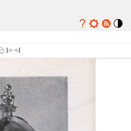
Mode
contraste
élévé