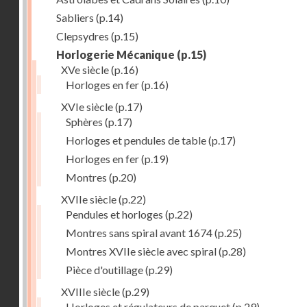
Sabliers
(p.14)
Clepsydres
(p.15)
Horlogerie Mécanique
(p.15)
XVe siècle
(p.16)
Horloges en fer
(p.16)
XVIe siècle
(p.17)
Sphères
(p.17)
Horloges et pendules de table
(p.17)
Horloges en fer
(p.19)
Montres
(p.20)
XVIIe siècle
(p.22)
Pendules et horloges
(p.22)
Montres sans spiral avant 1674
(p.25)
Montres XVIIe siècle avec spiral
(p.28)
Pièce d'outillage
(p.29)
XVIIIe siècle
(p.29)
Horloges et régulateurs de parquet
(p.29)