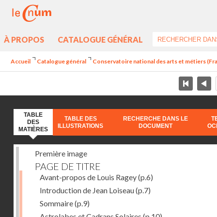
À PROPOS
CATALOGUE GÉNÉRAL
Accueil
Catalogue général
Conservatoire national des arts et métiers (Fran
TABLE
TABLE DES
RECHERCHE DANS LE
T
DES
ILLUSTRATIONS
DOCUMENT
OC
MATIÈRES
Première image
PAGE DE TITRE
Avant-propos de Louis Ragey
(p.6)
Introduction de Jean Loiseau
(p.7)
Sommaire
(p.9)
Astrolabes et Cadrans Solaires
(p.10)