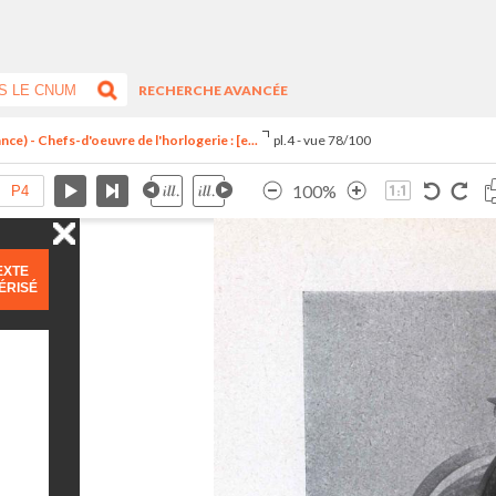
RECHERCHE AVANCÉE
ce) - Chefs-d'oeuvre de l'horlogerie : [e...
pl.4 - vue 78/100
100%
EXTE
ÉRISÉ