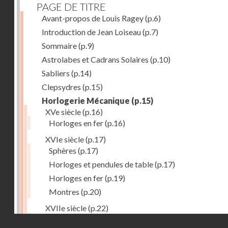
PAGE DE TITRE
Avant-propos de Louis Ragey
(p.6)
Introduction de Jean Loiseau
(p.7)
Sommaire
(p.9)
Astrolabes et Cadrans Solaires
(p.10)
Sabliers
(p.14)
Clepsydres
(p.15)
Horlogerie Mécanique
(p.15)
XVe siècle
(p.16)
Horloges en fer
(p.16)
XVIe siècle
(p.17)
Sphères
(p.17)
Horloges et pendules de table
(p.17)
Horloges en fer
(p.19)
Montres
(p.20)
XVIIe siècle
(p.22)
Pendules et horloges
(p.22)
Droits réservés - CNAM