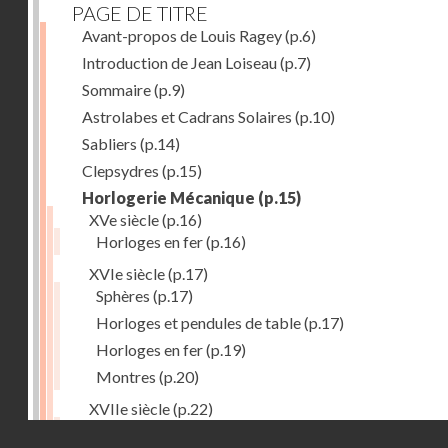
PAGE DE TITRE
Avant-propos de Louis Ragey
(p.6)
Introduction de Jean Loiseau
(p.7)
Sommaire
(p.9)
Astrolabes et Cadrans Solaires
(p.10)
Sabliers
(p.14)
Clepsydres
(p.15)
Horlogerie Mécanique
(p.15)
XVe siècle
(p.16)
Horloges en fer
(p.16)
XVIe siècle
(p.17)
Sphères
(p.17)
Horloges et pendules de table
(p.17)
Horloges en fer
(p.19)
Montres
(p.20)
XVIIe siècle
(p.22)
Pendules et horloges
(p.22)
Droits réservés - CNAM