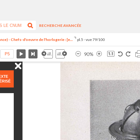
RECHERCHE AVANCÉE
ce) - Chefs-d'oeuvre de l'horlogerie : [e...
pl.5 - vue 79/100
90%
EXTE
ÉRISÉ