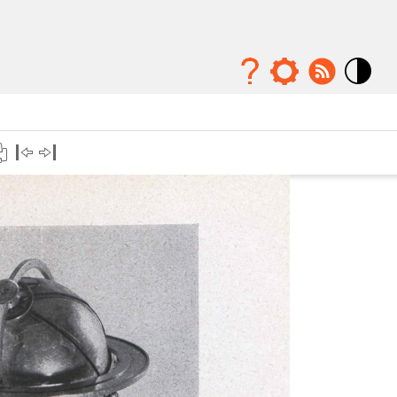
Mode
contraste
élévé