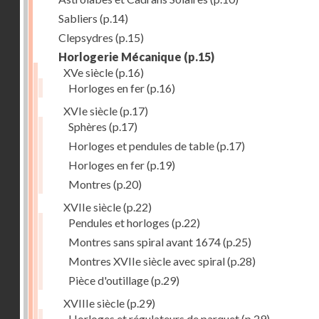
Sabliers
(p.14)
Clepsydres
(p.15)
Horlogerie Mécanique
(p.15)
XVe siècle
(p.16)
Horloges en fer
(p.16)
XVIe siècle
(p.17)
Sphères
(p.17)
Horloges et pendules de table
(p.17)
Horloges en fer
(p.19)
Montres
(p.20)
XVIIe siècle
(p.22)
Pendules et horloges
(p.22)
Montres sans spiral avant 1674
(p.25)
Montres XVIIe siècle avec spiral
(p.28)
Pièce d'outillage
(p.29)
XVIIIe siècle
(p.29)
Horloges et régulateurs de parquet
(p.29)