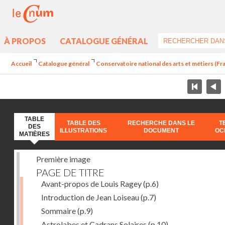
À PROPOS
CATALOGUE GÉNÉRAL
Accueil
Catalogue général
Conservatoire national des arts et métiers (Fran
TABLE
TABLE DES
RECHERCHE DANS LE
T
DES
ILLUSTRATIONS
DOCUMENT
OC
MATIÈRES
Première image
PAGE DE TITRE
Avant-propos de Louis Ragey
(p.6)
Introduction de Jean Loiseau
(p.7)
Sommaire
(p.9)
Astrolabes et Cadrans Solaires
(p.10)