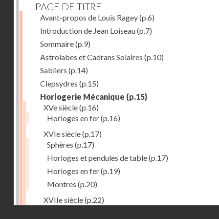
PAGE DE TITRE
Avant-propos de Louis Ragey
(p.6)
Introduction de Jean Loiseau
(p.7)
Sommaire
(p.9)
Astrolabes et Cadrans Solaires
(p.10)
Sabliers
(p.14)
Clepsydres
(p.15)
Horlogerie Mécanique
(p.15)
XVe siècle
(p.16)
Horloges en fer
(p.16)
XVIe siècle
(p.17)
Sphères
(p.17)
Horloges et pendules de table
(p.17)
Horloges en fer
(p.19)
Montres
(p.20)
XVIIe siècle
(p.22)
Pendules et horloges
(p.22)
Droits réservés - CNAM