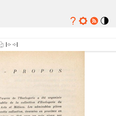
Mode
contraste
élévé