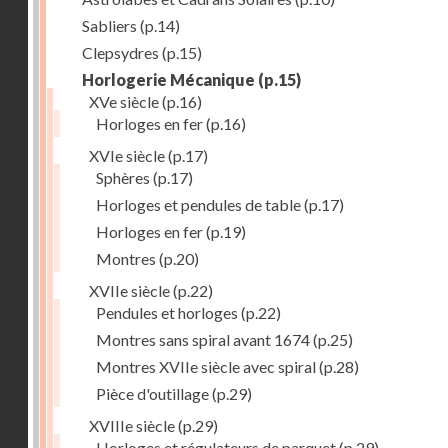
Sabliers
(p.14)
Clepsydres
(p.15)
Horlogerie Mécanique
(p.15)
XVe siècle
(p.16)
Horloges en fer
(p.16)
XVIe siècle
(p.17)
Sphères
(p.17)
Horloges et pendules de table
(p.17)
Horloges en fer
(p.19)
Montres
(p.20)
XVIIe siècle
(p.22)
Pendules et horloges
(p.22)
Montres sans spiral avant 1674
(p.25)
Montres XVIIe siècle avec spiral
(p.28)
Pièce d'outillage
(p.29)
XVIIIe siècle
(p.29)
Horloges et régulateurs de parquet
(p.29)