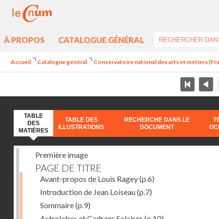
À PROPOS
CATALOGUE GÉNÉRAL
Accueil
Catalogue général
Conservatoire national des arts et métiers (Fran
TABLE
TABLE DES
RECHERCHE DANS LE
T
DES
ILLUSTRATIONS
DOCUMENT
OC
MATIÈRES
Première image
PAGE DE TITRE
Avant-propos de Louis Ragey
(p.6)
Introduction de Jean Loiseau
(p.7)
Sommaire
(p.9)
Astrolabes et Cadrans Solaires
(p.10)