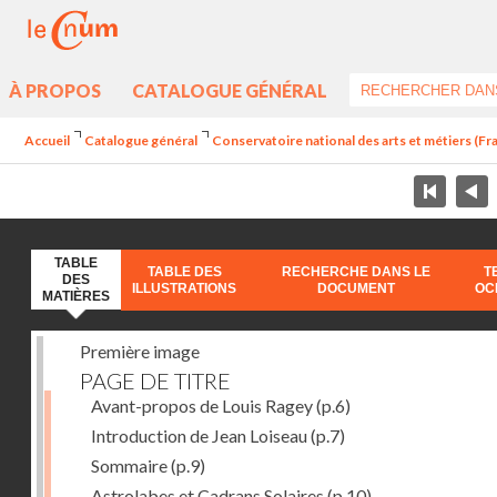
À PROPOS
CATALOGUE GÉNÉRAL
Accueil
Catalogue général
Conservatoire national des arts et métiers (Fran
TABLE
TABLE DES
RECHERCHE DANS LE
T
DES
ILLUSTRATIONS
DOCUMENT
OC
MATIÈRES
Première image
PAGE DE TITRE
Avant-propos de Louis Ragey
(p.6)
Introduction de Jean Loiseau
(p.7)
Sommaire
(p.9)
Astrolabes et Cadrans Solaires
(p.10)