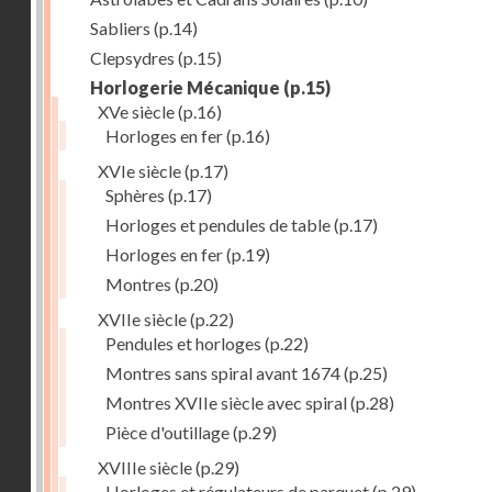
Sabliers
(p.14)
Clepsydres
(p.15)
Horlogerie Mécanique
(p.15)
XVe siècle
(p.16)
Horloges en fer
(p.16)
XVIe siècle
(p.17)
Sphères
(p.17)
Horloges et pendules de table
(p.17)
Horloges en fer
(p.19)
Montres
(p.20)
XVIIe siècle
(p.22)
Pendules et horloges
(p.22)
Montres sans spiral avant 1674
(p.25)
Montres XVIIe siècle avec spiral
(p.28)
Pièce d'outillage
(p.29)
XVIIIe siècle
(p.29)
Horloges et régulateurs de parquet
(p.29)