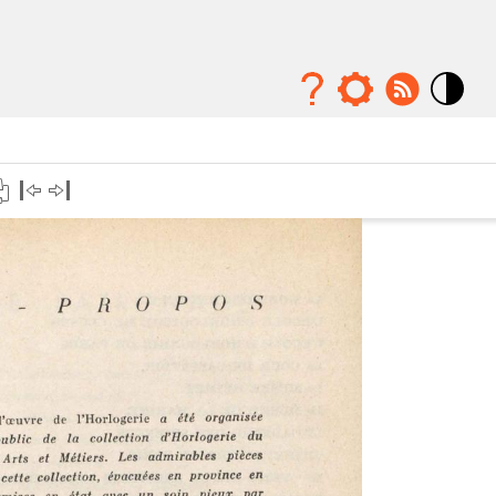
Mode
contraste
élévé