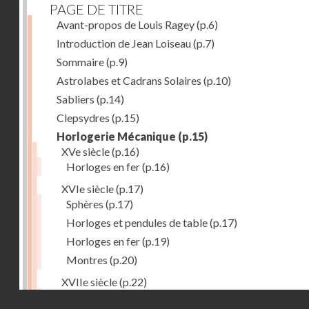
PAGE DE TITRE
Avant-propos de Louis Ragey
(p.6)
Introduction de Jean Loiseau
(p.7)
Sommaire
(p.9)
Astrolabes et Cadrans Solaires
(p.10)
Sabliers
(p.14)
Clepsydres
(p.15)
Horlogerie Mécanique
(p.15)
XVe siècle
(p.16)
Horloges en fer
(p.16)
XVIe siècle
(p.17)
Sphères
(p.17)
Horloges et pendules de table
(p.17)
Horloges en fer
(p.19)
Montres
(p.20)
XVIIe siècle
(p.22)
Pendules et horloges
(p.22)
Droits réservés - CNAM