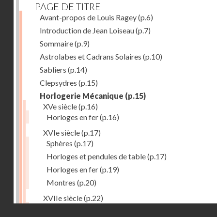
PAGE DE TITRE
Avant-propos de Louis Ragey
(p.6)
Introduction de Jean Loiseau
(p.7)
Sommaire
(p.9)
Astrolabes et Cadrans Solaires
(p.10)
Sabliers
(p.14)
Clepsydres
(p.15)
Horlogerie Mécanique
(p.15)
XVe siècle
(p.16)
Horloges en fer
(p.16)
XVIe siècle
(p.17)
Sphères
(p.17)
Horloges et pendules de table
(p.17)
Horloges en fer
(p.19)
Montres
(p.20)
XVIIe siècle
(p.22)
Pendules et horloges
(p.22)
Droits réservés - CNAM