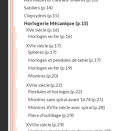
Sabliers
(p.14)
Clepsydres
(p.15)
Horlogerie Mécanique
(p.15)
XVe siècle
(p.16)
Horloges en fer
(p.16)
XVIe siècle
(p.17)
Sphères
(p.17)
Horloges et pendules de table
(p.17)
Horloges en fer
(p.19)
Montres
(p.20)
XVIIe siècle
(p.22)
Pendules et horloges
(p.22)
Montres sans spiral avant 1674
(p.25)
Montres XVIIe siècle avec spiral
(p.28)
Pièce d'outillage
(p.29)
XVIIIe siècle
(p.29)
Horloges et régulateurs de parquet
(p.29)