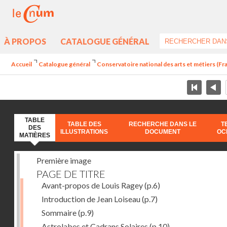
À PROPOS
CATALOGUE GÉNÉRAL
Accueil
Catalogue général
Conservatoire national des arts et métiers (Fran
TABLE
TABLE DES
RECHERCHE DANS LE
T
DES
ILLUSTRATIONS
DOCUMENT
OC
MATIÈRES
Première image
PAGE DE TITRE
Avant-propos de Louis Ragey
(p.6)
Introduction de Jean Loiseau
(p.7)
Sommaire
(p.9)
Astrolabes et Cadrans Solaires
(p.10)