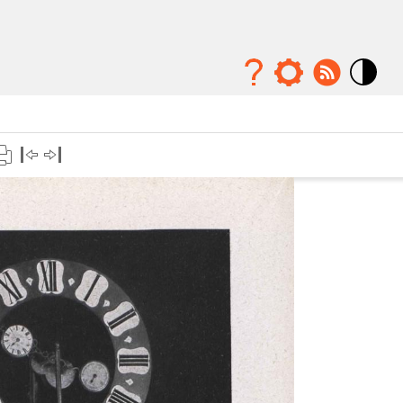
Mode
contraste
élévé