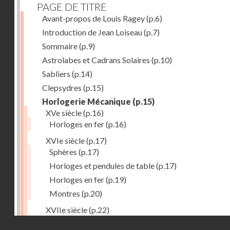
PAGE DE TITRE
Avant-propos de Louis Ragey
(p.6)
Introduction de Jean Loiseau
(p.7)
Sommaire
(p.9)
Astrolabes et Cadrans Solaires
(p.10)
Sabliers
(p.14)
Clepsydres
(p.15)
Horlogerie Mécanique
(p.15)
XVe siècle
(p.16)
Horloges en fer
(p.16)
XVIe siècle
(p.17)
Sphères
(p.17)
Horloges et pendules de table
(p.17)
Horloges en fer
(p.19)
Montres
(p.20)
XVIIe siècle
(p.22)
Pendules et horloges
(p.22)
Droits réservés - CNAM