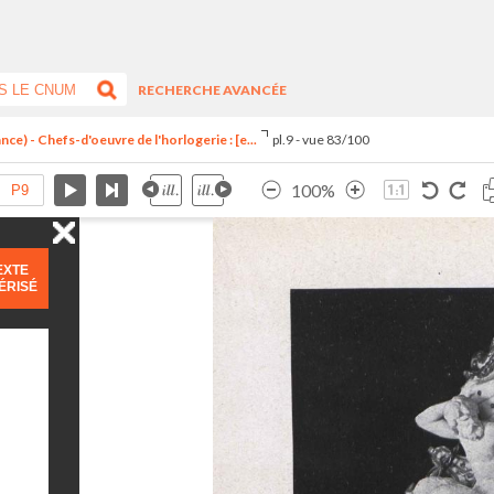
RECHERCHE AVANCÉE
ce) - Chefs-d'oeuvre de l'horlogerie : [e...
pl.9 - vue 83/100
100%
EXTE
ÉRISÉ