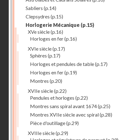
Sabliers
(p.14)
Clepsydres
(p.15)
Horlogerie Mécanique
(p.15)
XVe siècle
(p.16)
Horloges en fer
(p.16)
XVIe siècle
(p.17)
Sphères
(p.17)
Horloges et pendules de table
(p.17)
Horloges en fer
(p.19)
Montres
(p.20)
XVIIe siècle
(p.22)
Pendules et horloges
(p.22)
Montres sans spiral avant 1674
(p.25)
Montres XVIIe siècle avec spiral
(p.28)
Pièce d'outillage
(p.29)
XVIIIe siècle
(p.29)
Horloges et régulateurs de parquet
(p.29)