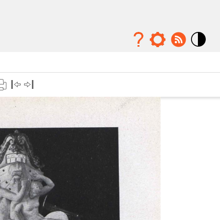
Mode
contraste
élévé