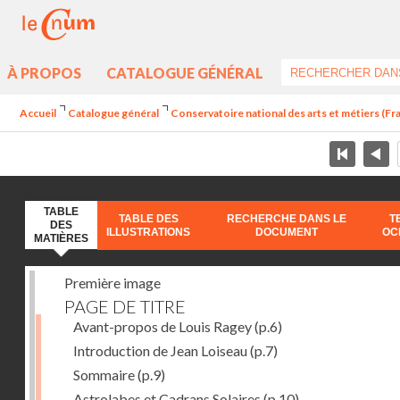
À PROPOS
CATALOGUE GÉNÉRAL
Accueil
Catalogue général
Conservatoire national des arts et métiers (Fran
TABLE
TABLE DES
RECHERCHE DANS LE
T
DES
ILLUSTRATIONS
DOCUMENT
OC
MATIÈRES
Première image
PAGE DE TITRE
Avant-propos de Louis Ragey
(p.6)
Introduction de Jean Loiseau
(p.7)
Sommaire
(p.9)
Astrolabes et Cadrans Solaires
(p.10)