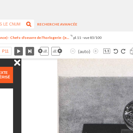
RECHERCHE AVANCÉE
ce) - Chefs-d'oeuvre de l'horlogerie : [e...
pl.11 - vue 85/100
(auto)
EXTE
ÉRISÉ