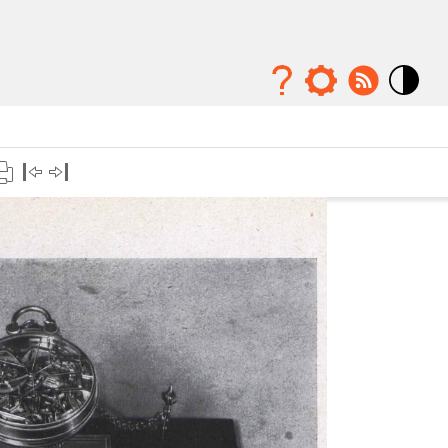
Mode
contraste
élévé