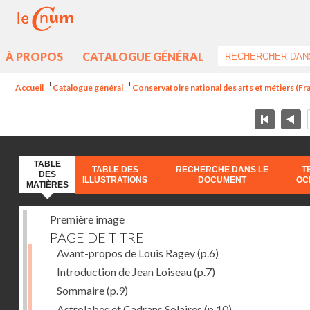
À PROPOS
CATALOGUE GÉNÉRAL
Accueil
Catalogue général
Conservatoire national des arts et métiers (Fran
TABLE
TABLE DES
RECHERCHE DANS LE
T
DES
ILLUSTRATIONS
DOCUMENT
OC
MATIÈRES
Première image
PAGE DE TITRE
Avant-propos de Louis Ragey
(p.6)
Introduction de Jean Loiseau
(p.7)
Sommaire
(p.9)
Astrolabes et Cadrans Solaires
(p.10)