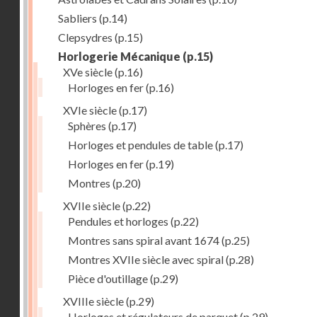
Sabliers
(p.14)
Clepsydres
(p.15)
Horlogerie Mécanique
(p.15)
XVe siècle
(p.16)
Horloges en fer
(p.16)
XVIe siècle
(p.17)
Sphères
(p.17)
Horloges et pendules de table
(p.17)
Horloges en fer
(p.19)
Montres
(p.20)
XVIIe siècle
(p.22)
Pendules et horloges
(p.22)
Montres sans spiral avant 1674
(p.25)
Montres XVIIe siècle avec spiral
(p.28)
Pièce d'outillage
(p.29)
XVIIIe siècle
(p.29)
Horloges et régulateurs de parquet
(p.29)