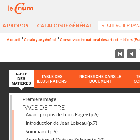
À PROPOS
CATALOGUE GÉNÉRAL
Accueil
Catalogue général
Conservatoire national des arts et métiers (Fran
TABLE
TABLE DES
RECHERCHE DANS LE
T
DES
ILLUSTRATIONS
DOCUMENT
OC
MATIÈRES
Première image
PAGE DE TITRE
Avant-propos de Louis Ragey
(p.6)
Introduction de Jean Loiseau
(p.7)
Sommaire
(p.9)
Astrolabes et Cadrans Solaires
(p.10)