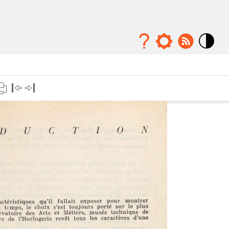
Mode
contraste
élévé