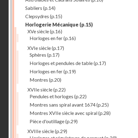
Sabliers
(p.14)
Clepsydres
(p.15)
Horlogerie Mécanique
(p.15)
XVe siècle
(p.16)
Horloges en fer
(p.16)
XVIe siècle
(p.17)
Sphères
(p.17)
Horloges et pendules de table
(p.17)
Horloges en fer
(p.19)
Montres
(p.20)
XVIIe siècle
(p.22)
Pendules et horloges
(p.22)
Montres sans spiral avant 1674
(p.25)
Montres XVIIe siècle avec spiral
(p.28)
Pièce d'outillage
(p.29)
XVIIIe siècle
(p.29)
Horloges et régulateurs de parquet
(p.29)