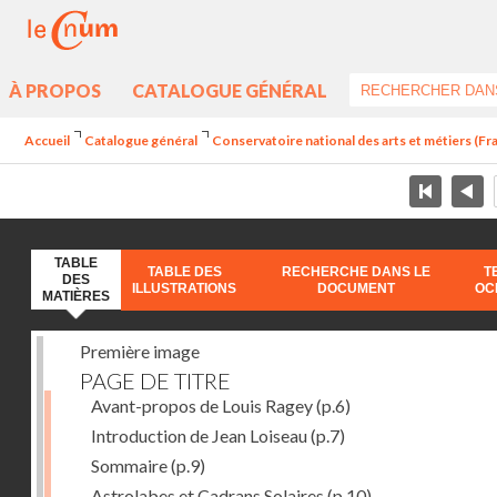
À PROPOS
CATALOGUE GÉNÉRAL
Accueil
Catalogue général
Conservatoire national des arts et métiers (Fran
TABLE
TABLE DES
RECHERCHE DANS LE
T
DES
ILLUSTRATIONS
DOCUMENT
OC
MATIÈRES
Première image
PAGE DE TITRE
Avant-propos de Louis Ragey
(p.6)
Introduction de Jean Loiseau
(p.7)
Sommaire
(p.9)
Astrolabes et Cadrans Solaires
(p.10)