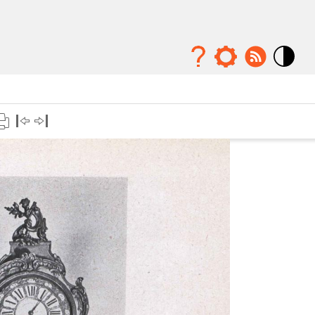
Mode
contraste
élévé