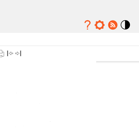
Mode
contraste
élévé