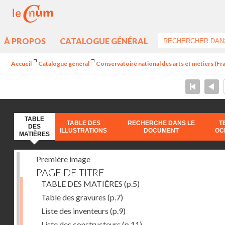
À PROPOS
CATALOGUE GÉNÉRAL
Accueil
Catalogue général
Conservatoire national des arts et métiers (Fr
TABLE
TABLE DES
RECHERCHE DANS LE
T
DES
ILLUSTRATIONS
DOCUMENT
OC
MATIÈRES
Première image
PAGE DE TITRE
TABLE DES MATIÈRES
(p.5)
Table des gravures
(p.7)
Liste des inventeurs
(p.9)
Liste des constructeurs
(p.11)