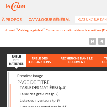
À PROPOS
CATALOGUE GÉNÉRAL
Accueil
Catalogue général
Conservatoire national des arts et métiers (Fr
TABLE
TABLE DES
RECHERCHE DANS LE
T
DES
ILLUSTRATIONS
DOCUMENT
OC
MATIÈRES
Première image
PAGE DE TITRE
TABLE DES MATIÈRES
(p.5)
Table des gravures
(p.7)
Liste des inventeurs
(p.9)
Liste des constructeurs
(p.11)