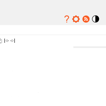
Mode
contraste
élévé