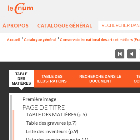
À PROPOS
CATALOGUE GÉNÉRAL
Accueil
Catalogue général
Conservatoire national des arts et métiers (Fr
TABLE
TABLE DES
RECHERCHE DANS LE
T
DES
ILLUSTRATIONS
DOCUMENT
OC
MATIÈRES
Première image
PAGE DE TITRE
TABLE DES MATIÈRES
(p.5)
Table des gravures
(p.7)
Liste des inventeurs
(p.9)
Liste des constructeurs
(p.11)