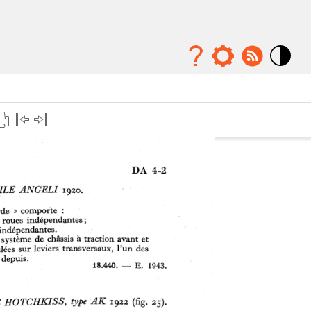
Mode
contraste
élévé