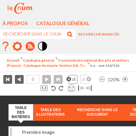
À PROPOS
CATALOGUE GÉNÉRAL
RECHERCHE AVANCÉE
Mode
contraste
Accueil
Catalogue général
Conservatoire national des arts et métiers
élévé
(France) - Catalogue du musée. Section DA, Tr...
n.n. - vue 116/116
120%
TABLE
TABLE DES
RECHERCHE DANS LE
T
DES
ILLUSTRATIONS
DOCUMENT
OC
MATIÈRES
Première image