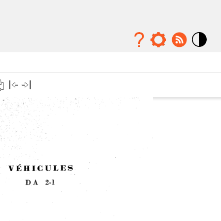
Mode
contraste
élévé