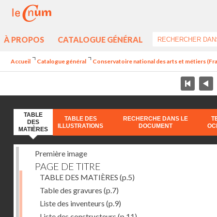
À PROPOS
CATALOGUE GÉNÉRAL
Accueil
Catalogue général
Conservatoire national des arts et métiers (Fr
TABLE
TABLE DES
RECHERCHE DANS LE
T
DES
ILLUSTRATIONS
DOCUMENT
OC
MATIÈRES
Première image
PAGE DE TITRE
TABLE DES MATIÈRES
(p.5)
Table des gravures
(p.7)
Liste des inventeurs
(p.9)
Liste des constructeurs
(p.11)