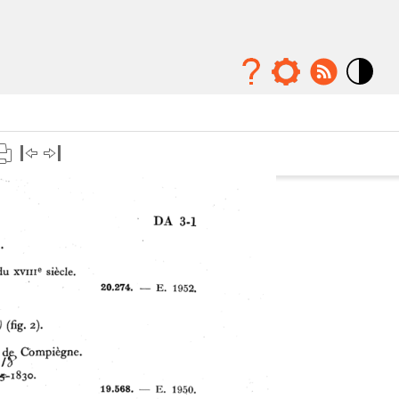
Mode
contraste
élévé