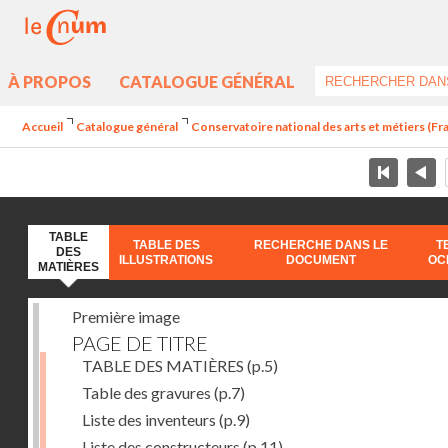
À PROPOS
CATALOGUE GÉNÉRAL
Accueil
Catalogue général
Conservatoire national des arts et métiers (Fr
TABLE
TABLE DES
RECHERCHE DANS LE
T
DES
ILLUSTRATIONS
DOCUMENT
OC
MATIÈRES
Première image
PAGE DE TITRE
TABLE DES MATIÈRES
(p.5)
Table des gravures
(p.7)
Liste des inventeurs
(p.9)
Liste des constructeurs
(p.11)