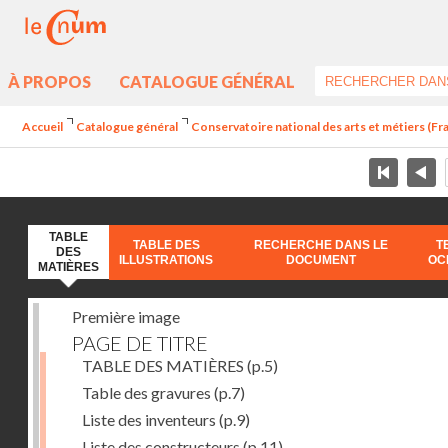
À PROPOS
CATALOGUE GÉNÉRAL
Accueil
Catalogue général
Conservatoire national des arts et métiers (Fr
TABLE
TABLE DES
RECHERCHE DANS LE
T
DES
ILLUSTRATIONS
DOCUMENT
OC
MATIÈRES
Première image
PAGE DE TITRE
TABLE DES MATIÈRES
(p.5)
Table des gravures
(p.7)
Liste des inventeurs
(p.9)
Liste des constructeurs
(p.11)