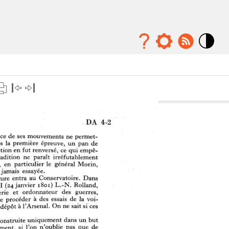
Mode
contraste
élévé