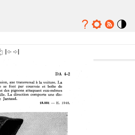
Mode
contraste
élévé