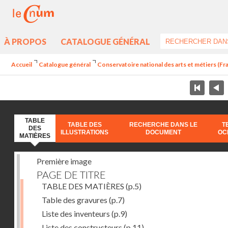
À PROPOS
CATALOGUE GÉNÉRAL
Accueil
Catalogue général
Conservatoire national des arts et métiers (Fr
TABLE
TABLE DES
RECHERCHE DANS LE
T
DES
ILLUSTRATIONS
DOCUMENT
OC
MATIÈRES
Première image
PAGE DE TITRE
TABLE DES MATIÈRES
(p.5)
Table des gravures
(p.7)
Liste des inventeurs
(p.9)
Liste des constructeurs
(p.11)