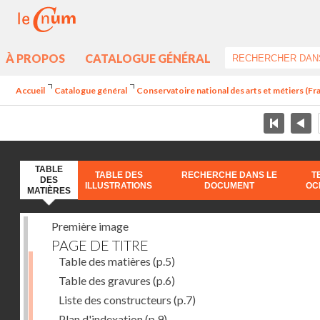
À PROPOS
CATALOGUE GÉNÉRAL
Accueil
Catalogue général
Conservatoire national des arts et métiers (Fr
TABLE
TABLE DES
RECHERCHE DANS LE
T
DES
ILLUSTRATIONS
DOCUMENT
OC
MATIÈRES
Première image
PAGE DE TITRE
Table des matières
(p.5)
Table des gravures
(p.6)
Liste des constructeurs
(p.7)
Plan d'indexation
(p.9)