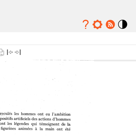
Mode
contraste
élévé