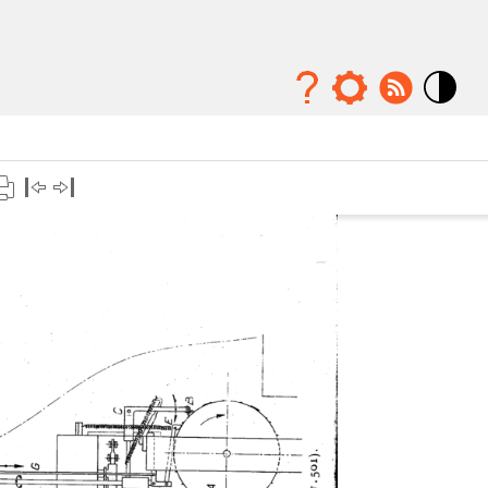
Mode
contraste
élévé