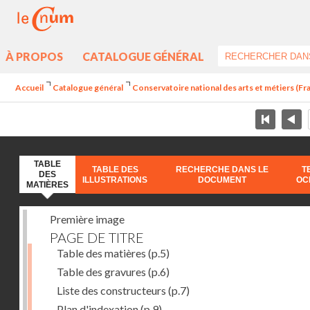
À PROPOS
CATALOGUE GÉNÉRAL
Accueil
Catalogue général
Conservatoire national des arts et métiers (Fr
TABLE
TABLE DES
RECHERCHE DANS LE
T
DES
ILLUSTRATIONS
DOCUMENT
OC
MATIÈRES
Première image
PAGE DE TITRE
Table des matières
(p.5)
Table des gravures
(p.6)
Liste des constructeurs
(p.7)
Plan d'indexation
(p.9)