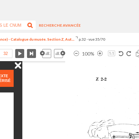
RECHERCHE AVANCÉE
ance) - Catalogue du musée. Section Z, Aut...
p.32 - vue 35/70
100%
EXTE
ÉRISÉ