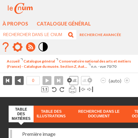
À PROPOS
CATALOGUE GÉNÉRAL
RECHERCHE AVANCÉE
Mode
contraste
Accueil
Catalogue général
Conservatoire national des arts et métiers
élévé
(France) - Catalogue du musée. Section Z, Aut...
n.n. - vue 70/70
(auto)
TABLE
TABLE DES
RECHERCHE DANS LE
T
DES
ILLUSTRATIONS
DOCUMENT
OC
MATIÈRES
Première image