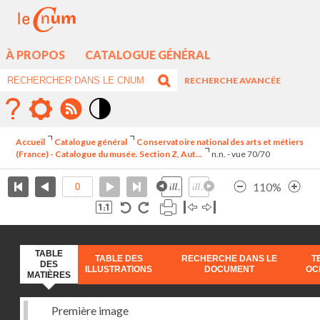
À PROPOS
CATALOGUE GÉNÉRAL
RECHERCHE AVANCÉE
Mode
contraste
Accueil
Catalogue général
Conservatoire national des arts et métiers
élévé
(France) - Catalogue du musée. Section Z, Aut...
n.n. - vue 70/70
110%
TABLE
TABLE DES
RECHERCHE DANS LE
T
DES
ILLUSTRATIONS
DOCUMENT
OC
MATIÈRES
Première image