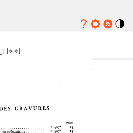
Mode
contraste
élévé