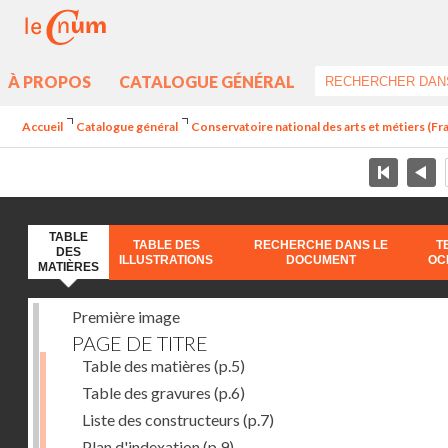
À PROPOS
CATALOGUE GÉNÉRAL
Accueil
Catalogue général
Conservatoire national des arts et métiers (Fr
TABLE
TABLE DES
RECHERCHE DANS LE
T
DES
ILLUSTRATIONS
DOCUMENT
OC
MATIÈRES
Première image
PAGE DE TITRE
Table des matières
(p.5)
Table des gravures
(p.6)
Liste des constructeurs
(p.7)
Plan d'indexation
(p.9)