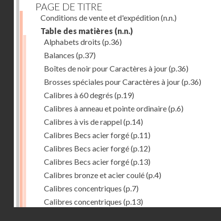
PAGE DE TITRE
Conditions de vente et d'expédition
(n.n.)
Table des matières
(n.n.)
Alphabets droits
(p.36)
Balances
(p.37)
Boîtes de noir pour Caractères à jour
(p.36)
Brosses spéciales pour Caractères à jour
(p.36)
Calibres à 60 degrés
(p.19)
Calibres à anneau et pointe ordinaire
(p.6)
Calibres à vis de rappel
(p.14)
Calibres Becs acier forgé
(p.11)
Calibres Becs acier forgé
(p.12)
Calibres Becs acier forgé
(p.13)
Calibres bronze et acier coulé
(p.4)
Calibres concentriques
(p.7)
Calibres concentriques
(p.13)
Droits réservés - CNAM
Calibres des Mines
(p.10)