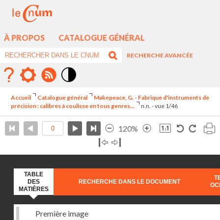
À PROPOS
CATALOGUE GÉNÉRAL
RECHERCHE AVANCÉE
Mode
contraste
Accueil
Catalogue général
Makepeace, G. - Fabrique d'instruments de
élévé
précision : calibres à coulisse en tous genres...
n.n. - vue 1/46
120%
TABLE
T
DES
RECHERCHE DANS LE DOCUMENT
OC
MATIÈRES
Première image