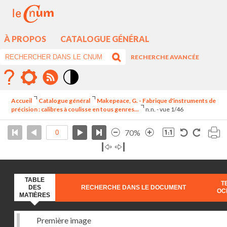
À PROPOS
CATALOGUE GÉNÉRAL
RECHERCHE AVANCÉE
Mode
contraste
Accueil
Catalogue général
Makepeace, G. - Fabrique d'instruments de
élévé
précision : calibres à coulisse en tous genres...
n.n. - vue 1/46
70%
TABLE
T
DES
RECHERCHE DANS LE DOCUMENT
OC
MATIÈRES
Première image