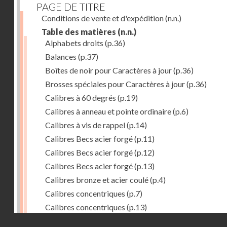
PAGE DE TITRE
Conditions de vente et d'expédition
(n.n.)
Table des matières
(n.n.)
Alphabets droits
(p.36)
Balances
(p.37)
Boîtes de noir pour Caractères à jour
(p.36)
Brosses spéciales pour Caractères à jour
(p.36)
Calibres à 60 degrés
(p.19)
Calibres à anneau et pointe ordinaire
(p.6)
Calibres à vis de rappel
(p.14)
Calibres Becs acier forgé
(p.11)
Calibres Becs acier forgé
(p.12)
Calibres Becs acier forgé
(p.13)
Calibres bronze et acier coulé
(p.4)
Calibres concentriques
(p.7)
Calibres concentriques
(p.13)
Droits réservés - CNAM
Calibres des Mines
(p.10)