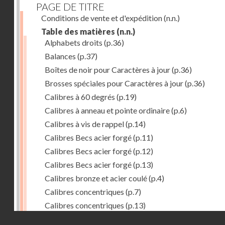
PAGE DE TITRE
Conditions de vente et d'expédition
(n.n.)
Table des matières
(n.n.)
Alphabets droits
(p.36)
Balances
(p.37)
Boîtes de noir pour Caractères à jour
(p.36)
Brosses spéciales pour Caractères à jour
(p.36)
Calibres à 60 degrés
(p.19)
Calibres à anneau et pointe ordinaire
(p.6)
Calibres à vis de rappel
(p.14)
Calibres Becs acier forgé
(p.11)
Calibres Becs acier forgé
(p.12)
Calibres Becs acier forgé
(p.13)
Calibres bronze et acier coulé
(p.4)
Calibres concentriques
(p.7)
Calibres concentriques
(p.13)
Droits réservés - CNAM
Calibres des Mines
(p.10)