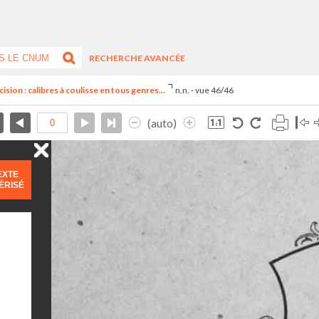
RECHERCHE AVANCÉE
sion : calibres à coulisse en tous genres...
n.n. - vue 46/46
(auto)
EXTE
ÉRISÉ