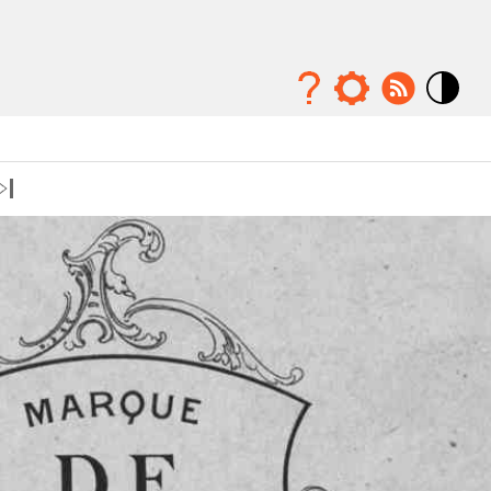
Mode
contraste
élévé