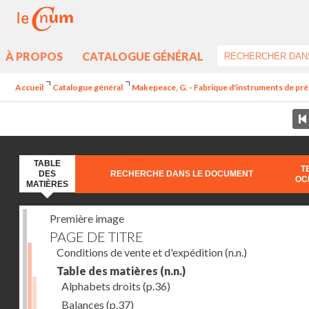
À PROPOS
CATALOGUE GÉNÉRAL
Accueil
Catalogue général
Makepeace, G. - Fabrique d'instruments de préci
TABLE
T
DES
RECHERCHE DANS LE DOCUMENT
OC
MATIÈRES
Première image
PAGE DE TITRE
Conditions de vente et d'expédition
(n.n.)
Table des matières
(n.n.)
Alphabets droits
(p.36)
Balances
(p.37)