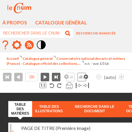
À PROPOS
CATALOGUE GÉNÉRAL
RECHERCHE AVANCÉE
Mode
contraste
Accueil
Catalogue général
Conservatoire national des arts et métiers
élévé
(France) - Catalogue officiel des collections....
n.n. - vue 1/316
(auto)
TABLE
TABLE DES
RECHERCHE DANS LE
T
DES
ILLUSTRATIONS
DOCUMENT
OC
MATIÈRES
PAGE DE TITRE (Première image)