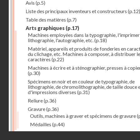
Avis
(p.5)
Liste des principaux inventeurs et constructeurs
(p.12
Table des matières
(p.7)
Arts graphiques
(p.17)
Machines employées dans la typographie, l'imprimeri
lithographie, l'autographie, etc.
(p.18)
Matériel, appareils et produits de fonderies en carac
du clichage, etc. Machines à composer, à distribuer l
caractères
(p.22)
Machines à écrire et à sténographier, presses à copie
(p.30)
Spécimens en noir et en couleur de typographie, de
lithographie, de chromolithographie, de taille douce 
d'impressions diverses
(p.31)
Reliure
(p.36)
Gravure
(p.36)
Outils, machines à graver et spécimens de gravure
(
Médailles
(p.44)
Droits réservés - CNAM
Photographie
(p.48)