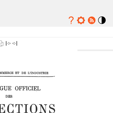
Mode
contraste
élévé