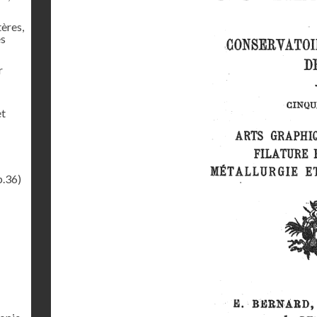
tères,
es
r
et
p.36)