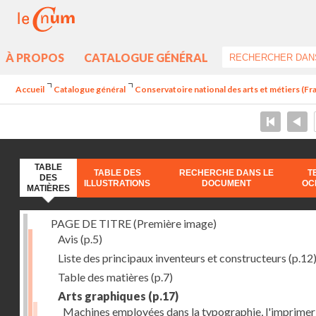
À PROPOS
CATALOGUE GÉNÉRAL
Accueil
Catalogue général
Conservatoire national des arts et métiers (Fran
TABLE
TABLE DES
RECHERCHE DANS LE
T
DES
ILLUSTRATIONS
DOCUMENT
OC
MATIÈRES
PAGE DE TITRE (Première image)
Avis
(p.5)
Liste des principaux inventeurs et constructeurs
(p.12
Table des matières
(p.7)
Arts graphiques
(p.17)
Machines employées dans la typographie, l'imprimeri