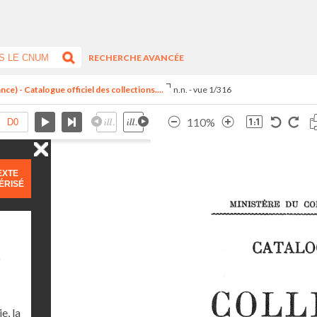
RECHERCHE AVANCÉE
ce) - Catalogue officiel des collections....
n.n. - vue 1/316
110%
EXTE
ÉRISÉ
)
e, la