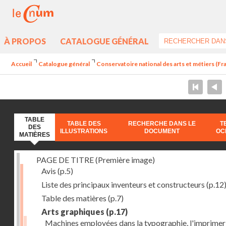
À PROPOS
CATALOGUE GÉNÉRAL
Accueil
Catalogue général
Conservatoire national des arts et métiers (Fran
TABLE
TABLE DES
RECHERCHE DANS LE
T
DES
ILLUSTRATIONS
DOCUMENT
OC
MATIÈRES
PAGE DE TITRE (Première image)
Avis
(p.5)
Liste des principaux inventeurs et constructeurs
(p.12
Table des matières
(p.7)
Arts graphiques
(p.17)
Machines employées dans la typographie, l'imprimeri