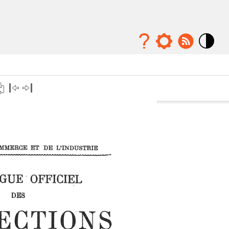
Mode
contraste
élévé