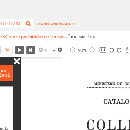
RECHERCHE AVANCÉE
ce) - Catalogue officiel des collections....
n.n. - vue 1/316
90%
EXTE
ÉRISÉ
)
e, la