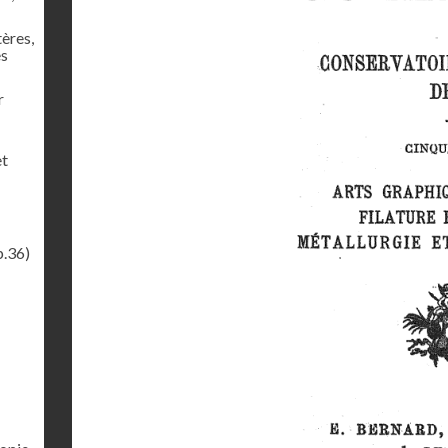
tères,
es
r
et
p.36)