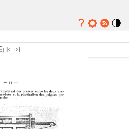
Mode
contraste
élévé