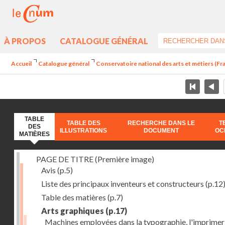
À PROPOS
CATALOGUE GÉNÉRAL
Accueil
Catalogue général
Conservatoire national des arts et métiers (Fran
TABLE
TABLE DES
RECHERCHE DANS LE
T
DES
ILLUSTRATIONS
DOCUMENT
OC
MATIÈRES
PAGE DE TITRE (Première image)
Avis
(p.5)
Liste des principaux inventeurs et constructeurs
(p.12
Table des matières
(p.7)
Arts graphiques
(p.17)
Machines employées dans la typographie, l'imprimeri