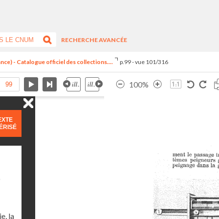
RECHERCHE AVANCÉE
ce) - Catalogue officiel des collections....
p.99 - vue 101/316
100%
EXTE
ÉRISÉ
)
e, la