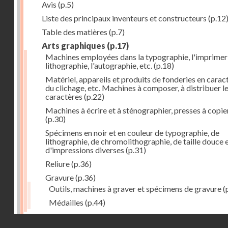
Avis
(p.5)
Liste des principaux inventeurs et constructeurs
(p.12
Table des matières
(p.7)
Arts graphiques
(p.17)
Machines employées dans la typographie, l'imprimeri
lithographie, l'autographie, etc.
(p.18)
Matériel, appareils et produits de fonderies en carac
du clichage, etc. Machines à composer, à distribuer l
caractères
(p.22)
Machines à écrire et à sténographier, presses à copie
(p.30)
Spécimens en noir et en couleur de typographie, de
lithographie, de chromolithographie, de taille douce 
d'impressions diverses
(p.31)
Reliure
(p.36)
Gravure
(p.36)
Outils, machines à graver et spécimens de gravure
(
Médailles
(p.44)
Droits réservés - CNAM
Photographie
(p.48)