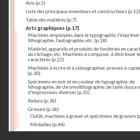
Avis
(p.5)
Liste des principaux inventeurs et constructeurs
(p.12
Table des matières
(p.7)
Arts graphiques
(p.17)
Machines employées dans la typographie, l'imprimeri
lithographie, l'autographie, etc.
(p.18)
Matériel, appareils et produits de fonderies en carac
du clichage, etc. Machines à composer, à distribuer l
caractères
(p.22)
Machines à écrire et à sténographier, presses à copie
(p.30)
Spécimens en noir et en couleur de typographie, de
lithographie, de chromolithographie, de taille douce 
d'impressions diverses
(p.31)
Reliure
(p.36)
Gravure
(p.36)
Outils, machines à graver et spécimens de gravure
(
Médailles
(p.44)
Droits réservés - CNAM
Photographie
(p.48)