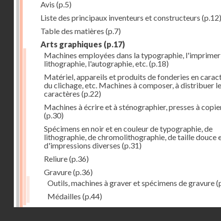
Avis
(p.5)
Liste des principaux inventeurs et constructeurs
(p.12
Table des matières
(p.7)
Arts graphiques
(p.17)
Machines employées dans la typographie, l'imprimeri
lithographie, l'autographie, etc.
(p.18)
Matériel, appareils et produits de fonderies en carac
du clichage, etc. Machines à composer, à distribuer l
caractères
(p.22)
Machines à écrire et à sténographier, presses à copie
(p.30)
Spécimens en noir et en couleur de typographie, de
lithographie, de chromolithographie, de taille douce 
d'impressions diverses
(p.31)
Reliure
(p.36)
Gravure
(p.36)
Outils, machines à graver et spécimens de gravure
(
Médailles
(p.44)
Droits réservés - CNAM
Photographie
(p.48)