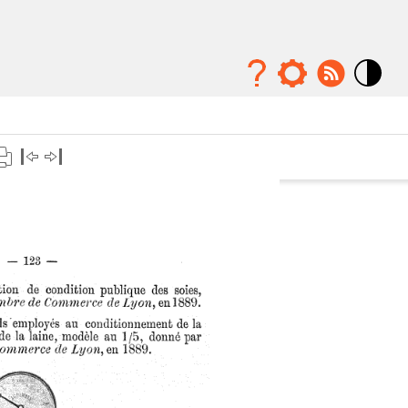
Mode
contraste
élévé