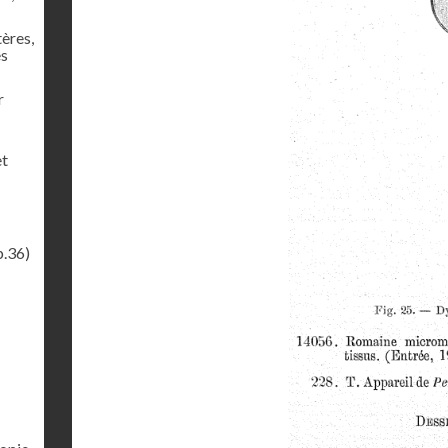
tères,
es
r
et
p.36)