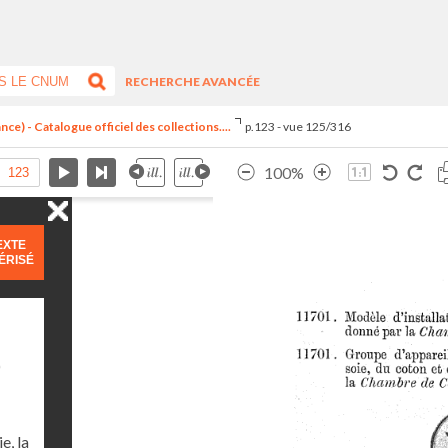
RECHERCHE AVANCÉE
ce) - Catalogue officiel des collections....
p.123 - vue 125/316
100%
EXTE
ÉRISÉ
)
e, la