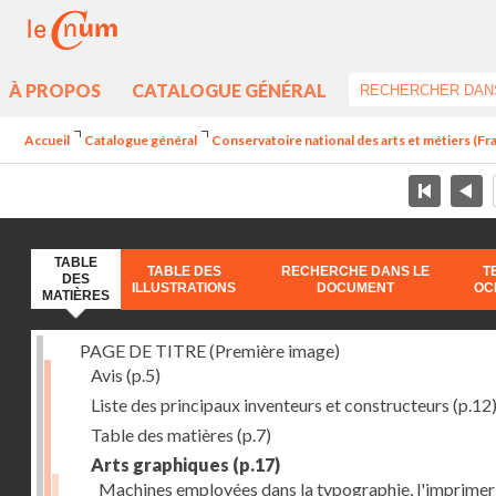
À PROPOS
CATALOGUE GÉNÉRAL
Accueil
Catalogue général
Conservatoire national des arts et métiers (Fran
TABLE
TABLE DES
RECHERCHE DANS LE
T
DES
ILLUSTRATIONS
DOCUMENT
OC
MATIÈRES
PAGE DE TITRE (Première image)
Avis
(p.5)
Liste des principaux inventeurs et constructeurs
(p.12
Table des matières
(p.7)
Arts graphiques
(p.17)
Machines employées dans la typographie, l'imprimeri