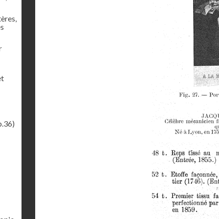
tères,
es
r
et
p.36)