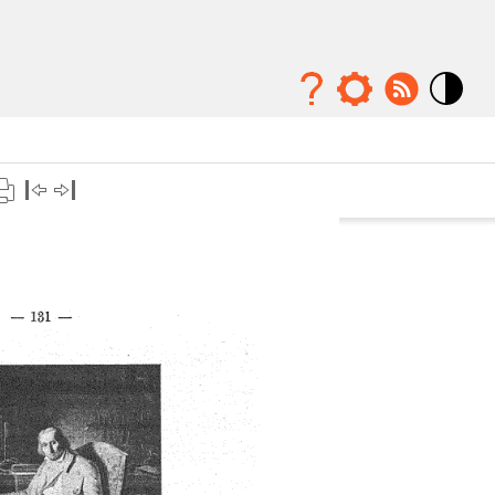
Mode
contraste
élévé