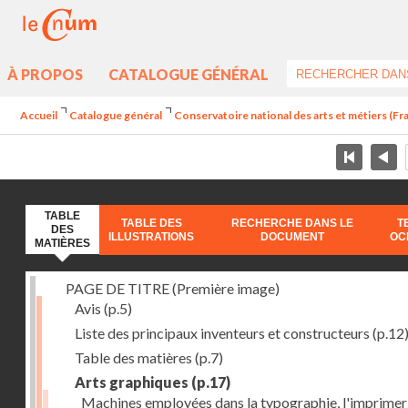
À PROPOS
CATALOGUE GÉNÉRAL
Accueil
Catalogue général
Conservatoire national des arts et métiers (Fran
TABLE
TABLE DES
RECHERCHE DANS LE
T
DES
ILLUSTRATIONS
DOCUMENT
OC
MATIÈRES
PAGE DE TITRE (Première image)
Avis
(p.5)
Liste des principaux inventeurs et constructeurs
(p.12
Table des matières
(p.7)
Arts graphiques
(p.17)
Machines employées dans la typographie, l'imprimeri