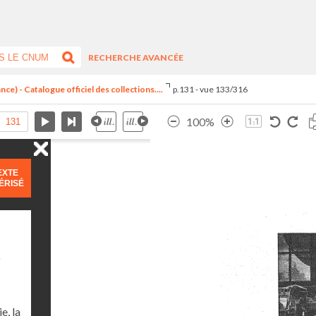
RECHERCHE AVANCÉE
ce) - Catalogue officiel des collections....
p.131 - vue 133/316
100%
EXTE
ÉRISÉ
)
e, la