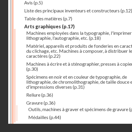
Avis
(p.5)
Liste des principaux inventeurs et constructeurs
(p.12
Table des matières
(p.7)
Arts graphiques
(p.17)
Machines employées dans la typographie, l'imprimeri
lithographie, l'autographie, etc.
(p.18)
Matériel, appareils et produits de fonderies en carac
du clichage, etc. Machines à composer, à distribuer l
caractères
(p.22)
Machines à écrire et à sténographier, presses à copie
(p.30)
Spécimens en noir et en couleur de typographie, de
lithographie, de chromolithographie, de taille douce 
d'impressions diverses
(p.31)
Reliure
(p.36)
Gravure
(p.36)
Outils, machines à graver et spécimens de gravure
(
Médailles
(p.44)
Droits réservés - CNAM
Photographie
(p.48)