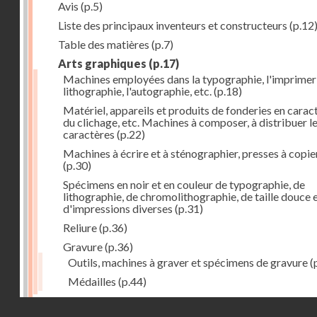
Avis
(p.5)
Liste des principaux inventeurs et constructeurs
(p.12
Table des matières
(p.7)
Arts graphiques
(p.17)
Machines employées dans la typographie, l'imprimeri
lithographie, l'autographie, etc.
(p.18)
Matériel, appareils et produits de fonderies en carac
du clichage, etc. Machines à composer, à distribuer l
caractères
(p.22)
Machines à écrire et à sténographier, presses à copie
(p.30)
Spécimens en noir et en couleur de typographie, de
lithographie, de chromolithographie, de taille douce 
d'impressions diverses
(p.31)
Reliure
(p.36)
Gravure
(p.36)
Outils, machines à graver et spécimens de gravure
(
Médailles
(p.44)
Droits réservés - CNAM
Photographie
(p.48)