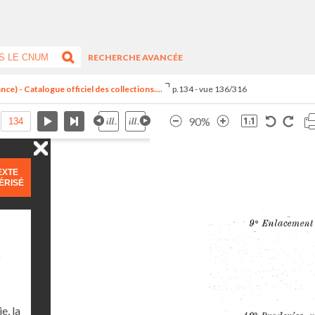
RECHERCHE AVANCÉE
ce) - Catalogue officiel des collections....
p.134 - vue 136/316
90%
EXTE
ÉRISÉ
)
e, la