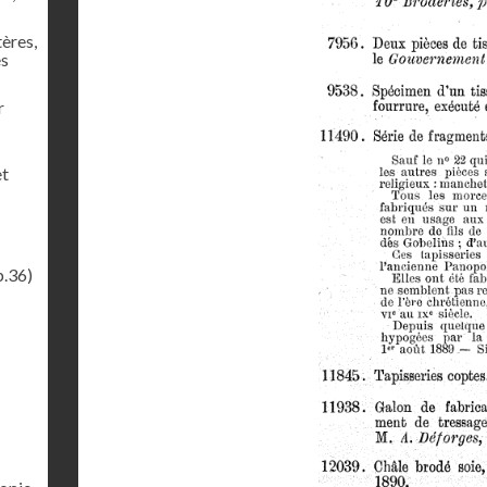
tères,
es
r
et
p.36)