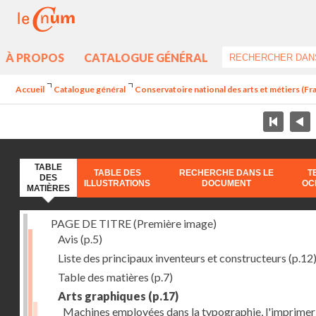
À PROPOS
CATALOGUE GÉNÉRAL
Accueil
Catalogue général
Conservatoire national des arts et métiers (Fran
TABLE
TABLE DES
RECHERCHE DANS LE
T
DES
ILLUSTRATIONS
DOCUMENT
OC
MATIÈRES
PAGE DE TITRE (Première image)
Avis
(p.5)
Liste des principaux inventeurs et constructeurs
(p.12
Table des matières
(p.7)
Arts graphiques
(p.17)
Machines employées dans la typographie, l'imprimeri