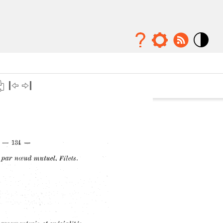
Mode
contraste
élévé