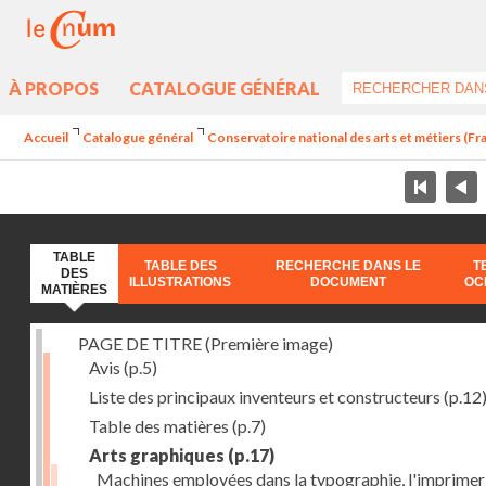
À PROPOS
CATALOGUE GÉNÉRAL
Accueil
Catalogue général
Conservatoire national des arts et métiers (Fran
TABLE
TABLE DES
RECHERCHE DANS LE
T
DES
ILLUSTRATIONS
DOCUMENT
OC
MATIÈRES
PAGE DE TITRE (Première image)
Avis
(p.5)
Liste des principaux inventeurs et constructeurs
(p.12
Table des matières
(p.7)
Arts graphiques
(p.17)
Machines employées dans la typographie, l'imprimeri