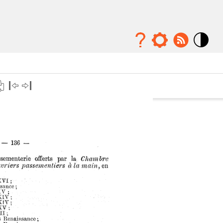
Mode
contraste
élévé