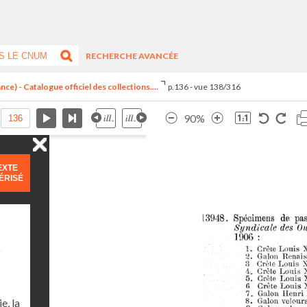
RECHERCHE AVANCÉE
ce) - Catalogue officiel des collections....
p.136 - vue 138/316
90%
EXTE
ÉRISÉ
)
e, la