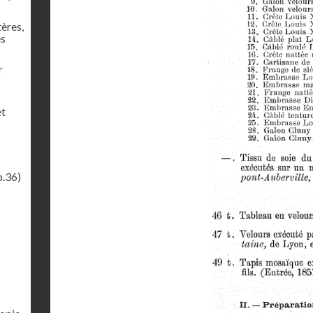
tères,
es
r
et
p.36)