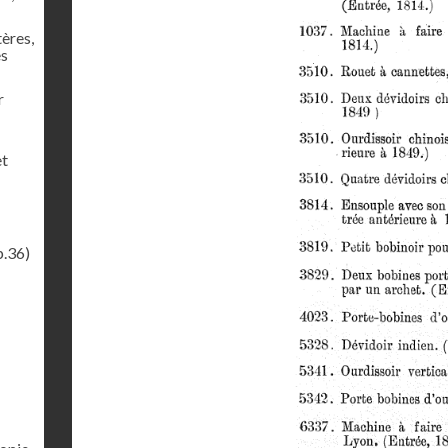
tères,
es
r
et
p.36)