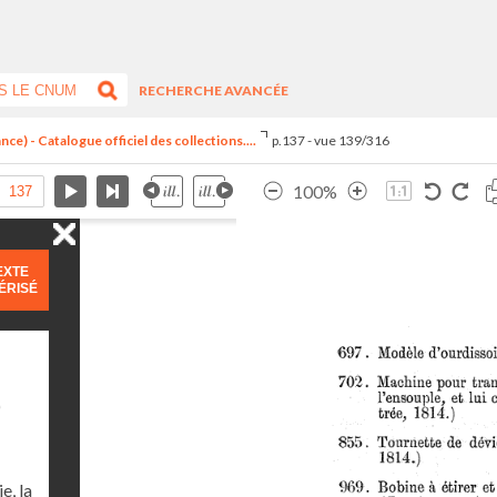
RECHERCHE AVANCÉE
ce) - Catalogue officiel des collections....
p.137 - vue 139/316
100%
EXTE
ÉRISÉ
)
e, la