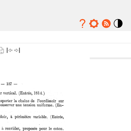
Mode
contraste
élévé