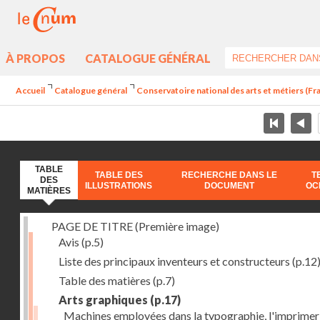
À PROPOS
CATALOGUE GÉNÉRAL
Accueil
Catalogue général
Conservatoire national des arts et métiers (Fran
TABLE
TABLE DES
RECHERCHE DANS LE
T
DES
ILLUSTRATIONS
DOCUMENT
OC
MATIÈRES
PAGE DE TITRE (Première image)
Avis
(p.5)
Liste des principaux inventeurs et constructeurs
(p.12
Table des matières
(p.7)
Arts graphiques
(p.17)
Machines employées dans la typographie, l'imprimeri